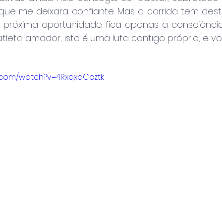
que me deixara confiante. Mas a corrida tem destas
róxima oportunidade fica apenas a consciência 
eta amador, isto é uma luta contigo próprio, e vo
e.com/watch?v=4RxqxaCcztk