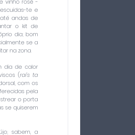
 vinho rosé - 
scuidas-te e 
 até andas de 
ntar o kit de 
prio dia; bom 
almente se a 
itar na zona.
dia de calor 
iscos (
rai's ta 
orsal, com os 
erecidas pela 
trear o porta 
s se quiserem 
jo; sabem, a 