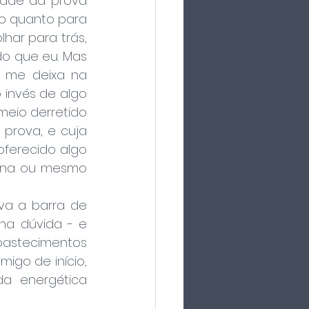
ade da prova 
 o quanto para 
har para trás, 
o que eu. Mas 
 me deixa na 
invés de algo 
eio derretido 
prova, e cuja 
ferecido algo 
na ou mesmo 
va a barra de 
na dúvida - e 
stecimentos 
igo de início, 
a energética 