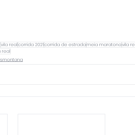
a
vila real
corrida 2021
corrida de estrada
meia maratona
vila r
 real
rasmontana