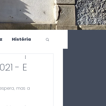
z
História
Linha do Sabor
21 - E
espera, mas a 
ha do Minho