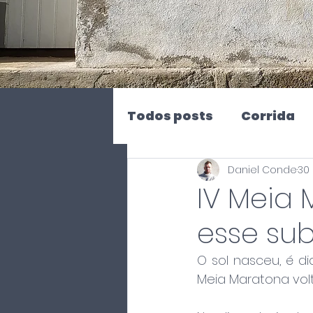
Todos posts
Corrida
Daniel Conde
30 
Corrida à Trasmontan
IV Meia 
esse sub
Trail Running
Linh
O sol nasceu, é d
Meia Maratona volt
Trás-os-Montes
L