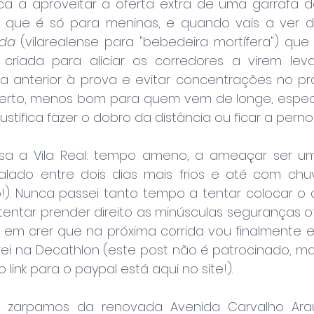
oca a aproveitar a oferta extra de uma garrafa de
 que é só para meninas, e quando vais a ver de
rda
 (vilarealense para "bebedeira mortífera") que
i criada para aliciar os corredores a virem leva
ia anterior à prova e evitar concentrações no pró
erto, menos bom para quem vem de longe, especi
ustifica fazer o dobro da distância ou ficar a perno
sa a Vila Real: tempo ameno, a ameaçar ser um 
talado entre dois dias mais frios e até com chuv
o!). Nunca passei tanto tempo a tentar colocar o d
entar prender direito as minúsculas seguranças of
 em crer que na próxima corrida vou finalmente es
ei na Decathlon (este post não é patrocinado, ma
 link para o paypal está aqui no site!).
 e zarpamos da renovada Avenida Carvalho Araú