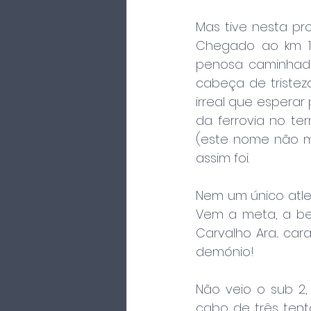
Mas tive nesta pr
Chegado ao km 15 
penosa caminhada
cabeça de triste
irreal que espera
da ferrovia no ter
(este nome não me 
assim foi.
Nem um único atlet
Vem a meta, a ben
Carvalho Ara... ca
demónio!
Não veio o sub 2,
cabo de três tent