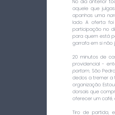
No dia anterior t
aquele que julgas
apanhas uma 
na
lado. A oferta fo
participação no d
para quem está p
garrafa em si não j
20 minutos de ca
providencial - en
partam
, São Pedr
dedos a tremer a t
organização. Estou
dorsais que compr
oferecer um café, o
Tiro de partida,