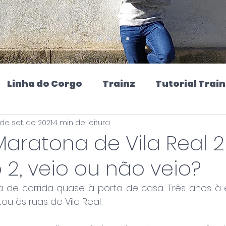
Linha do Corgo
Trainz
Tutorial Train
de set. de 2021
4 min de leitura
a
Defesa da Ferrovia
Linha do Tua
Maratona de Vila Real 20
 2, veio ou não veio?
a do Tâmega
Corrida de rua
Reviews
ia de corrida quase à porta de casa. Três anos à 
ou às ruas de Vila Real.
inha do Douro
Podcast
Viagens
Lin