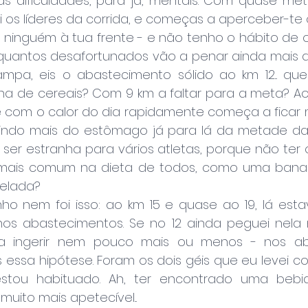
 dificuldades, para já, mentais. Com quase met
ti os líderes da corrida, e começas a aperceber-te
s ninguém à tua frente - e não tenho o hábito de ol
quantos desafortunados vão a penar ainda mais d
pa, eis o abastecimento sólido ao km 12... que
ha de cereais? Com 9 km a faltar para a meta? Ao 
e com o calor do dia rapidamente começa a ficar m
igindo mais do estômago já para lá da metade da 
er estranha para vários atletas, porque não ter o
mais comum na dieta de todos, como uma bana
elada?
ho nem foi isso: ao km 15 e quase ao 19, lá esta
os abastecimentos. Se no 12 ainda peguei nela 
a ingerir nem pouco mais ou menos - nos aba
essa hipótese. Foram os dois géis que eu levei com
stou habituado. Ah, ter encontrado uma bebid
uito mais apetecível...