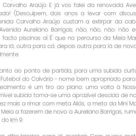
Carvalho Araújo. E já vos falei da renovada Ave
vada! (Desculpem, dois anos a levar com discus
ida Carvalho Araújo custam a extirpar da cabeça
Avenida Aureliano Barrigas; não, não, não: não es
facto piscinas aí. É que no percurso da Meia M
a lá, outra para cá, depois outra para lá de novo
almente.
anto ao ponto de partida, para uma subida curt
utebol do Calvário - nome bem apropriado para a
tecimento é um tiro ao plano; uma volta à Noss
mível subida torna-se uma aprazível descida de no
ez mais a rimar com meta. Aliás, a meta da Mini Mar
Meia a fazerem de novo a Aureliano Barrigas, rumo 
do km 9.