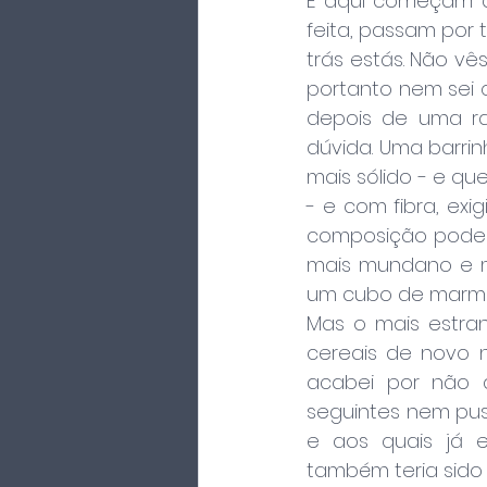
E aqui começam as
feita, passam por 
trás estás. Não vê
portanto nem sei 
depois de uma ram
dúvida. Uma barrin
mais sólido - e qu
- e com fibra, ex
composição pode s
mais mundano e 
um cubo de marm
Mas o mais estran
cereais de novo n
acabei por não 
seguintes nem pus 
e aos quais já e
também teria sido m