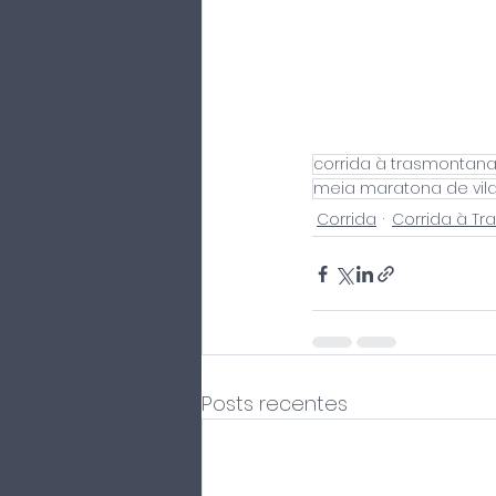
corrida à trasmontan
meia maratona de vila
Corrida
Corrida à T
Posts recentes