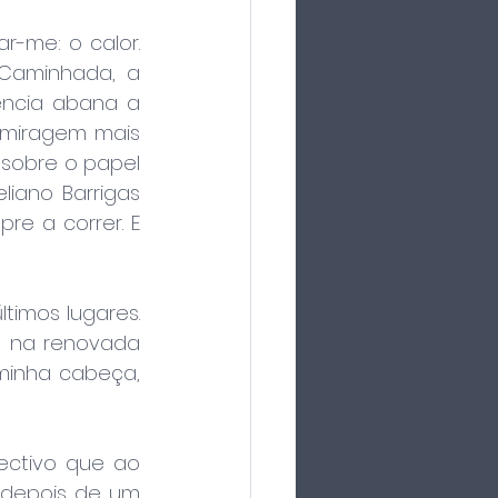
-me: o calor. 
 Caminhada, a 
ncia abana a 
miragem mais 
sobre o papel 
liano Barrigas 
re a correr. E 
imos lugares. 
 na renovada 
 minha cabeça, 
ctivo que ao 
 depois de um 