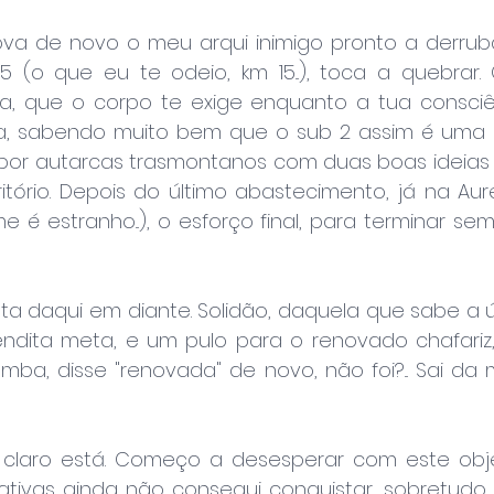
ova de novo o meu arqui inimigo pronto a derrubar
(o que eu te odeio, km 15...), toca a quebrar.
, que o corpo te exige enquanto a tua consciê
za, sabendo muito bem que o sub 2 assim é uma 
r por autarcas trasmontanos com duas boas ideias 
ritório. Depois do último abastecimento, já na Aure
é estranho...), o esforço final, para terminar semp
a daqui em diante. Solidão, daquela que sabe a últ
dita meta, e um pulo para o renovado chafariz,
ramba, disse "renovada" de novo, não foi?... Sai da
 claro está. Começo a desesperar com este obje
ativas ainda não consegui conquistar, sobretudo