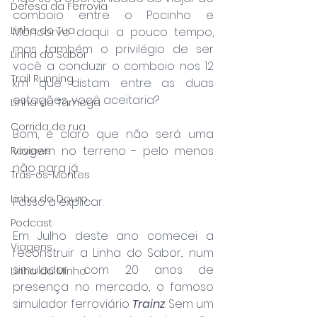
Defesa da Ferrovia
comboio entre o Pocinho e 
Linha do Tua
Moncorvo daqui a pouco tempo, 
mas também o privilégio de ser 
Linha do Sabor
você a conduzir o comboio nos 12 
Trail Running
km que distam entre as duas 
estações, você aceitaria?
Linha do Tâmega
Corrida de rua
Bom, é claro que não será uma 
viagem no terreno - pelo menos 
Reviews
não para já. 
Trás-os-Montes
Linha do Douro
Passo a explicar.
Podcast
Em Julho deste ano comecei a 
Viagens
reconstruir a Linha do Sabor... num 
simulador com 20 anos de 
Linha do Minho
presença no mercado, o famoso 
simulador ferroviário 
Trainz
. Sem um 