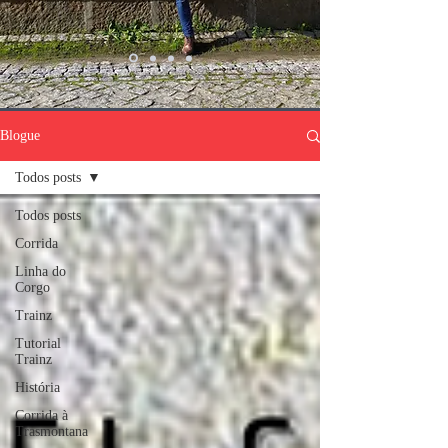
Blogue
Todos posts
Todos posts
Corrida
Linha do
Corgo
Trainz
Tutorial
Trainz
História
Corrida à
Trasmontana