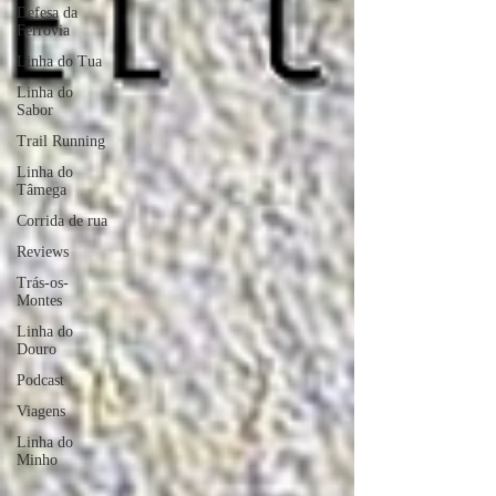
Defesa da
Ferrovia
Linha do Tua
Linha do
Sabor
Trail Running
Linha do
Tâmega
Corrida de rua
Reviews
Trás-os-
Montes
Linha do
Douro
Podcast
Viagens
Linha do
Minho