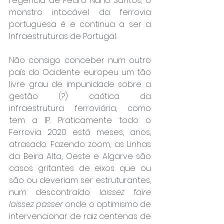
regência de Pedro Nuno Santos, o 
monstro intocável da ferrovia 
portuguesa é e continua a ser a 
Infraestruturas de Portugal.
Não consigo conceber num outro 
país do Ocidente europeu um tão 
livre grau de impunidade sobre a 
gestão (?) caótica da 
infraestrutura ferroviária, como 
tem a IP. Praticamente todo o 
Ferrovia 2020 está meses, anos, 
atrasado. Fazendo zoom, as Linhas 
da Beira Alta, Oeste e Algarve são 
casos gritantes de eixos que ou 
são ou deveriam ser estruturantes, 
num descontraído 
laissez faire 
laissez passer
 onde o optimismo de 
intervencionar de raiz centenas de 