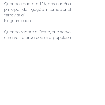
Quando reabre a LBA, essa artéria 
principal de ligação internacional 
ferroviária?
Ninguém sabe.
Quando reabre o Oeste, que serve 
uma vasta área costeira, populosa 
e com indústria pelo caminho, 
servindo directamente duas 
capitais de distrito e alternativa 
directa a alguns serviços da Linha 
do Norte?
Ninguém sabe.
Quando se electrifica de vez o 
Algarve... perdão, o famoso 
ALLgarve, com uma linha que corre 
TODA a orla costeira?