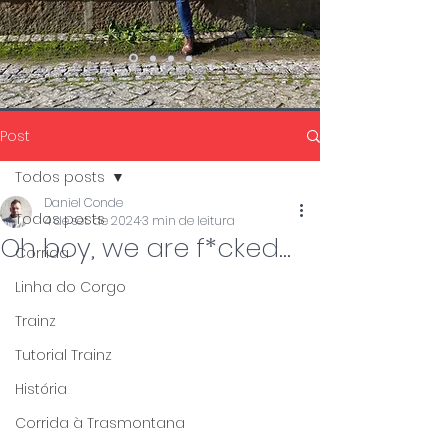
Post
Todos posts
Daniel Conde
Todos posts
4 de set. de 2024
3 min de leitura
Oh boy, we are f*cked...
Corrida
Linha do Corgo
Trainz
Tutorial Trainz
História
Corrida à Trasmontana