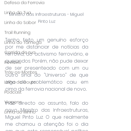
Defesa da Ferrovia
Linha do Tua
Ministro das Infraestruturas - Miguel 
Pinto Luz
Linha do Sabor
Trail Running
Tenho feito um genuíno esforço 
Linha do Tâmega
por me distanciar de notícias da 
Corrida de rua
ferrovia, do activismo ferroviário, e 
quejandos. Porém, não pude deixar 
Reviews
de ser presenteado com um ou 
Trás-os-Montes
outro sinal do "Universo" de que 
algo de problemático caiu em 
Linha do Douro
cima da ferrovia nacional de novo...
Podcast
Viagens
Indo directo ao assunto, falo do 
novo Ministro das Infraestruturas, 
Linha do Minho
Miguel Pinto Luz. O que realmente 
me chamou a atenção foi o dia 